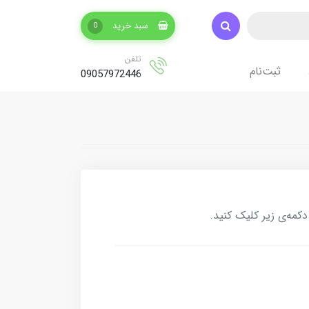
سبد خرید
0
تلفن
ثبت‌نام
09057972446
کمه‌ی زیر کلیک کنید.