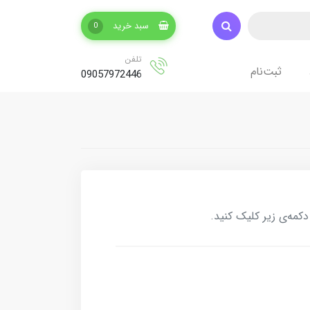
سبد خرید
0
تلفن
ثبت‌نام
09057972446
کمه‌ی زیر کلیک کنید.