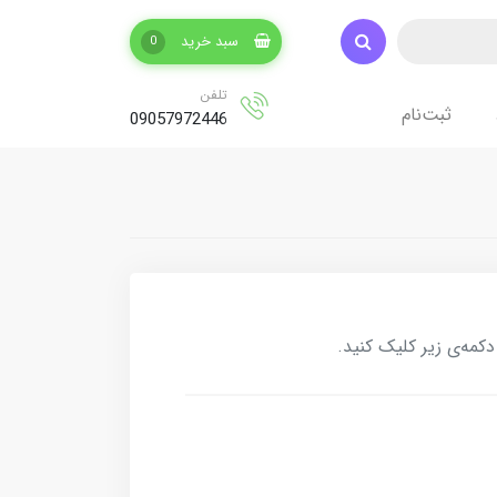
سبد خرید
0
تلفن
ثبت‌نام
09057972446
کمه‌ی زیر کلیک کنید.