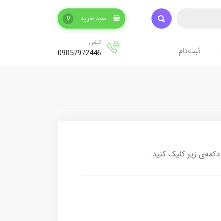
سبد خرید
0
تلفن
ثبت‌نام
09057972446
کمه‌ی زیر کلیک کنید.