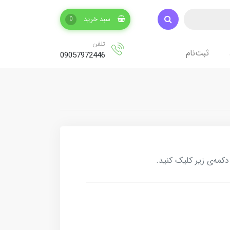
سبد خرید
0
تلفن
ثبت‌نام
09057972446
کمه‌ی زیر کلیک کنید.