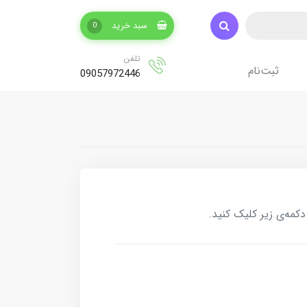
سبد خرید
0
تلفن
ثبت‌نام
09057972446
کمه‌ی زیر کلیک کنید.