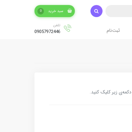
سبد خرید
0
تلفن
ثبت‌نام
09057972446
کمه‌ی زیر کلیک کنید.