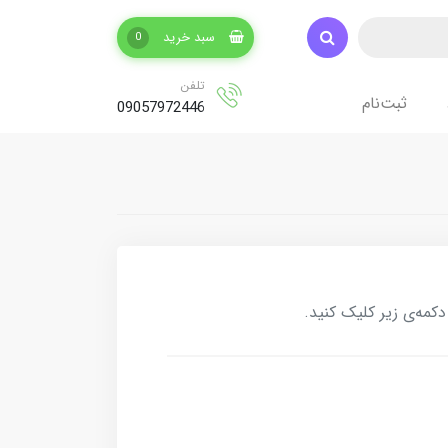
سبد خرید
0
تلفن
ثبت‌نام
09057972446
کمه‌ی زیر کلیک کنید.