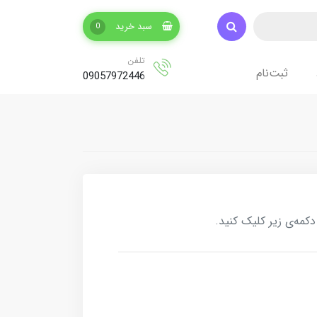
سبد خرید
0
تلفن
ثبت‌نام
09057972446
کمه‌ی زیر کلیک کنید.