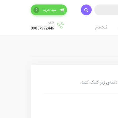
سبد خرید
0
تلفن
ثبت‌نام
09057972446
کمه‌ی زیر کلیک کنید.