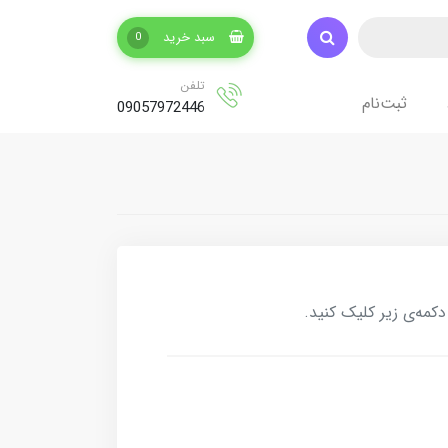
سبد خرید
0
تلفن
ثبت‌نام
09057972446
کمه‌ی زیر کلیک کنید.