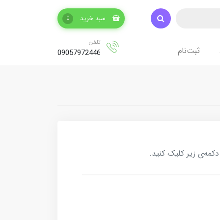
سبد خرید
0
تلفن
ثبت‌نام
09057972446
کمه‌ی زیر کلیک کنید.