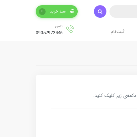
سبد خرید
0
تلفن
ثبت‌نام
09057972446
کمه‌ی زیر کلیک کنید.