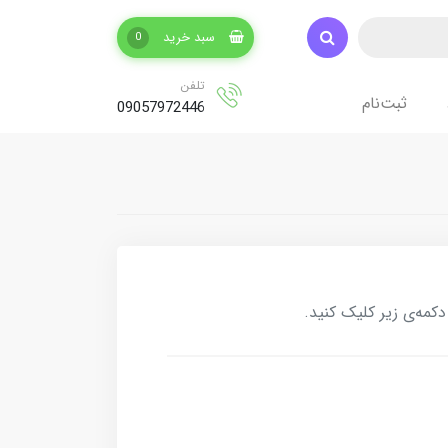
سبد خرید
0
تلفن
ثبت‌نام
09057972446
کمه‌ی زیر کلیک کنید.