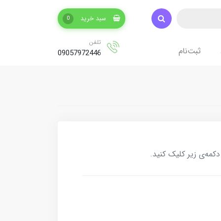
سبد خرید
0
تلفن
ثبت‌نام
09057972446
کمه‌ی زیر کلیک کنید.