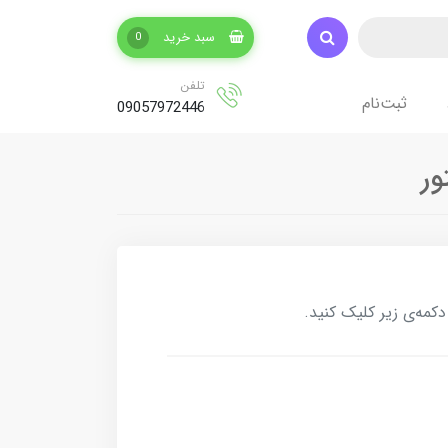
سبد خرید
0
تلفن
ثبت‌نام
09057972446
کمه‌ی زیر کلیک کنید.