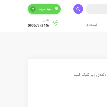
سبد خرید
0
تلفن
ثبت‌نام
09057972446
کمه‌ی زیر کلیک کنید.