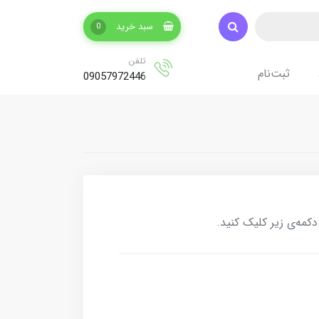
سبد خرید
0
تلفن
ثبت‌نام
09057972446
کمه‌ی زیر کلیک کنید.