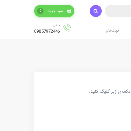
سبد خرید
0
تلفن
ثبت‌نام
09057972446
کمه‌ی زیر کلیک کنید.