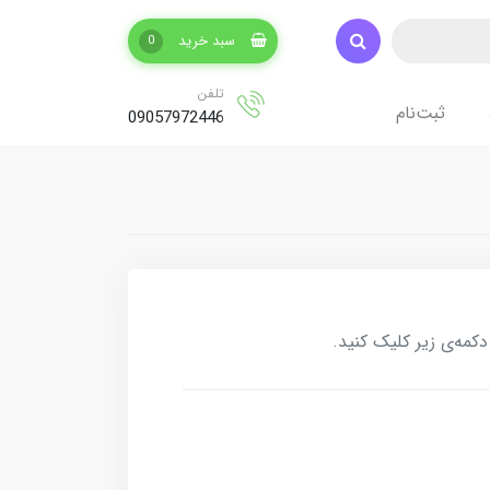
سبد خرید
0
تلفن
ثبت‌نام
09057972446
کمه‌ی زیر کلیک کنید.