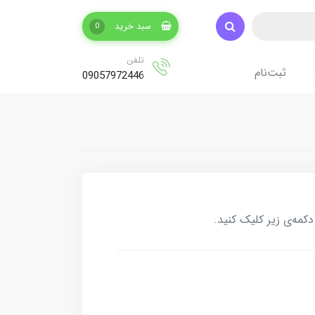
سبد خرید
0
تلفن
ثبت‌نام
09057972446
کمه‌ی زیر کلیک کنید.