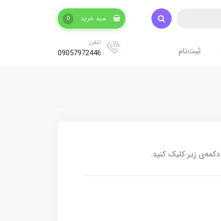
سبد خرید
0
تلفن
ثبت‌نام
09057972446
کمه‌ی زیر کلیک کنید.