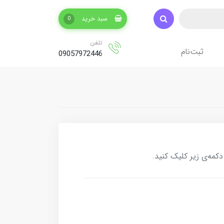
سبد خرید
0
تلفن
ثبت‌نام
09057972446
کمه‌ی زیر کلیک کنید.