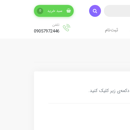
سبد خرید
0
تلفن
ثبت‌نام
09057972446
کمه‌ی زیر کلیک کنید.