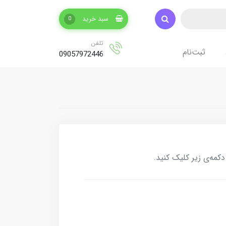
سبد خرید
0
تلفن
ثبت‌نام
09057972446
کمه‌ی زیر کلیک کنید.